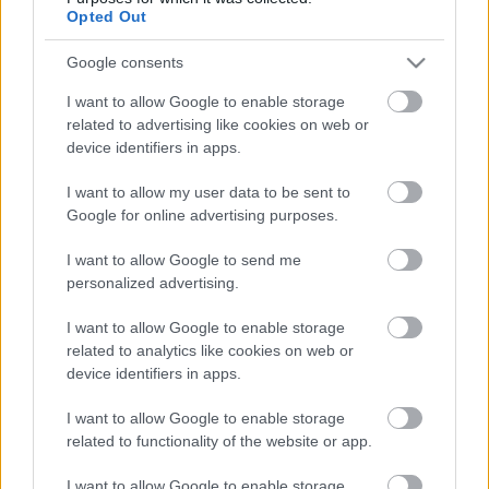
Opted Out
Belendült a friss sprintervilágbajnok
Google consents
I want to allow Google to enable storage
related to advertising like cookies on web or
Edzettél már sztársportolóval? Pedig
device identifiers in apps.
megteheted!
I want to allow my user data to be sent to
Google for online advertising purposes.
I want to allow Google to send me
Határokat feszegetve, új utakat keresve
personalized advertising.
I want to allow Google to enable storage
related to analytics like cookies on web or
Akárhogy nézem, a sárga a kedvenc
device identifiers in apps.
színem
I want to allow Google to enable storage
related to functionality of the website or app.
I want to allow Google to enable storage