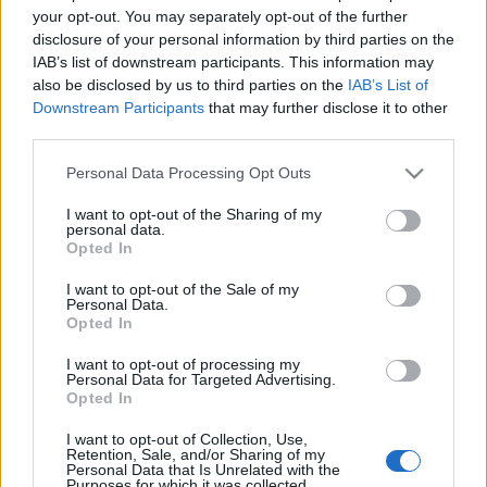
your opt-out. You may separately opt-out of the further
Semmi komoly, nem nyilal, szó sincs arról, hogy nem
disclosure of your personal information by third parties on the
tudok talpra állni, egyszerűen csak érzem mindkét
IAB’s list of downstream participants. This information may
ponton valami nem stimmel.
also be disclosed by us to third parties on the
IAB’s List of
Downstream Participants
that may further disclose it to other
A probléma valószínűleg a futócipőben keresendő,
third parties.
amely bár minőségi adidas példány, már nem a
legújabb fajtából való, kicsit megkopott az évek
Please note that this website/app uses one or more Google
Personal Data Processing Opt Outs
services and may gather and store information including but
során. Mivel egy hónapra van lehetőségem tesztelni
not limited to your visit or usage behaviour. You may click to
I want to opt-out of the Sharing of my
a MiCoach-ot, így várok néhány napot, hogyan
personal data.
grant or deny consent to Google and its third-party tags to
reagálnak lábaim a pihentetésre, utána kiderül,
Opted In
use your data for below specified purposes in below Google
hogy kipróbálok-e még edzésterveket.
consent section.
I want to opt-out of the Sale of my
Personal Data.
Opted In
I want to opt-out of processing my
Personal Data for Targeted Advertising.
Opted In
I want to opt-out of Collection, Use,
Ajánlott bejegyzések:
Retention, Sale, and/or Sharing of my
Personal Data that Is Unrelated with the
Purposes for which it was collected.