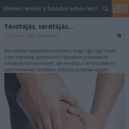
Minden, amitől a futásból edzés lesz!
Térdfájás, térdfájás...
Futó Tivadar
•
2011. augusztus 21.
1
Az utóbbi napokban éreztem, hogy egy-egy futás
után másnap görcsszerű fájdalom jelentkezik
mindkét térdem felett, de mintha a térdízületeim
sem lennének rendben. Inkább pihenek egyet.